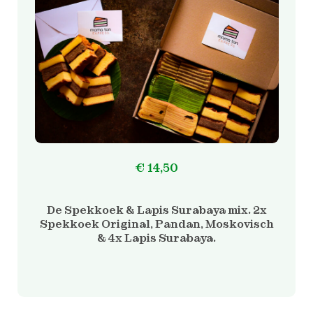
kan
gekozen
worden
op
de
productpagina
€
14,50
De Spekkoek & Lapis Surabaya mix. 2x
Spekkoek Original, Pandan, Moskovisch
& 4x Lapis Surabaya.