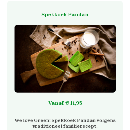
heeft
meerdere
Spekkoek Pandan
variaties.
Deze
optie
kan
gekozen
worden
op
de
productpagina
Vanaf
€
11,95
We love Green! Spekkoek Pandan volgens
traditioneel familierecept.