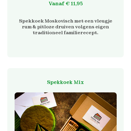
Vanaf
€
11,95
Spekkoek Moskovisch met een vleugje
rum & pitloze druiven volgens eigen
traditioneel familierecept.
Dit
product
heeft
meerdere
Spekkoek Mix
variaties.
Deze
optie
kan
gekozen
worden
op