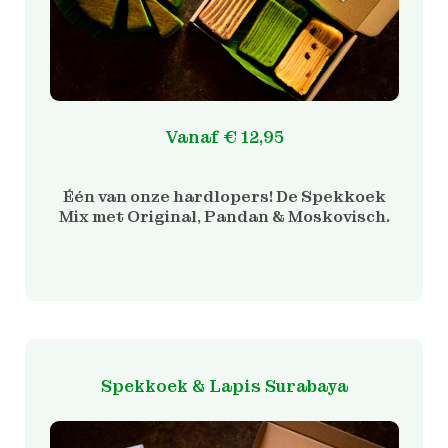
de
productpagina
Vanaf
€
12,95
Één van onze hardlopers! De Spekkoek
Mix met Original, Pandan & Moskovisch.
Dit
product
heeft
meerdere
Spekkoek & Lapis Surabaya
variaties.
Deze
optie