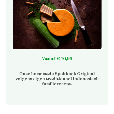
Vanaf
€
10,95
Onze homemade Spekkoek Original
volgens eigen traditioneel Indonesisch
familierecept.
Dit
product