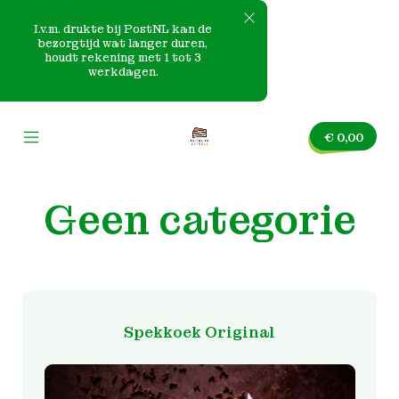
I.v.m. drukte bij PostNL kan de
bezorgtijd wat langer duren,
houdt rekening met 1 tot 3
e
werkdagen.
Skip
nvas
to
€
0,00
content
Mobile
Mama
Menu
Tan
Toggle
Express
Geen categorie
Spekkoek Original