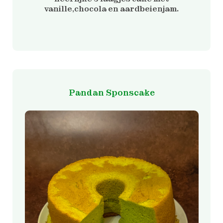
vanille,chocola en aardbeienjam.
Dit
product
heeft
meerdere
Pandan Sponscake
variaties.
Deze
optie
kan
gekozen
worden
op
de
productpagina