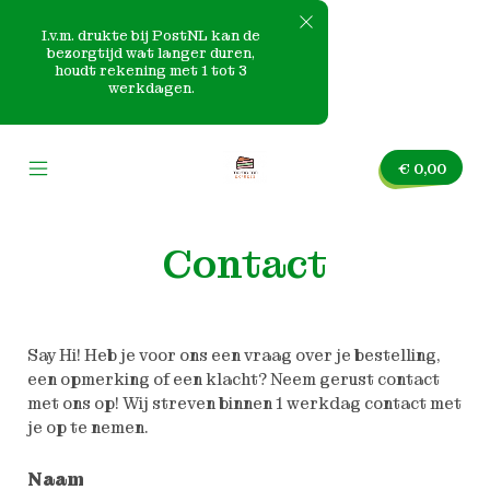
I.v.m. drukte bij PostNL kan de
bezorgtijd wat langer duren,
houdt rekening met 1 tot 3
e
werkdagen.
Skip
nvas
to
€
0,00
content
Mobile
Mama
Menu
Tan
Toggle
Express
Contact
Say Hi! Heb je voor ons een vraag over je bestelling,
een opmerking of een klacht? Neem gerust contact
met ons op! Wij streven binnen 1 werkdag contact met
je op te nemen.
Naam