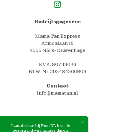
Mama Tan Express Instagram Pagina
Bedrijfsgegevens
Mama Tan Express
Arnicalaan 19
2555 NR 's-Gravenhage
KVK: 80733026
BTW: NL003484366B06
Contact
info@mamatan.nl
I.v.m. drukte bij PostNL kan de
bezorgtijd wat langer duren,